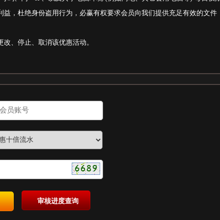
方利益，杜绝身份盗用行为，
必赢
有权要求会员向我们提供充足有效的文件
更改、停止、取消该优惠活动。
恭喜：qiu***3
成功办
恭喜：don***3
成功办
审核进度查询
恭喜：qq2***0
成功办
恭喜：che***0
成功办