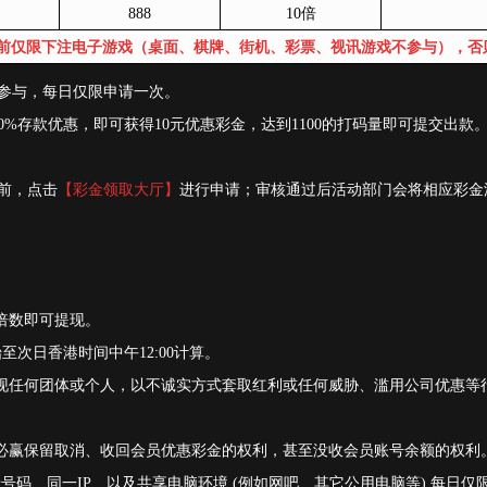
888
10倍
前仅限下注电子游戏（桌面、棋牌、街机、彩票、视讯游戏不参与），否
参与，每日仅限申请一次。
0
%存款优惠，即可获得
1
0元优惠彩金，达到1
1
00的打码量即可提交出款。（
前，点击
【彩金领取大厅】
进行申请；审核通过后活动部门会将相应彩金
倍数即可提现。
始至次日香港时间中午12:00计算。
现任何团体或个人，以不诚实方式套取红利或任何威胁、滥用公司优惠等
必赢
保留取消、收回会员优惠彩金的权利，甚至没收会员账号余额的权利
卡号码、同一IP、以及共享电脑环境 (例如网吧、其它公用电脑等) 每日