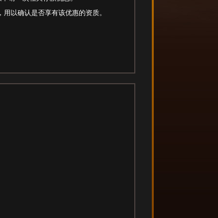
，用以确认是否享有该优惠的资质。
理
电子专题2-幸运注单
理
电子专题2-幸运注单
理
电子专题3-赔率彩金
理
电子专题2-幸运注单