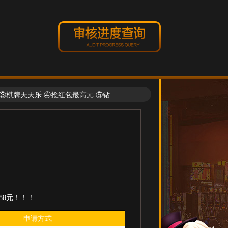
牌天天乐 ④抢红包最高元 ⑤钻石VIP⑥乐享新人礼。认准必赢LOGO，官方
88元
！！！
申请方式