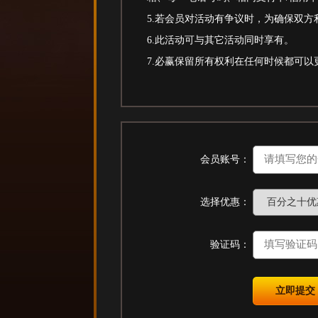
5.若会员对活动有争议时，为确保双
6.此活动可与其它活动同时享有。
7.
必赢
保留所有权利在任
何时候都可以
会员账号：
选择优惠：
验证码：