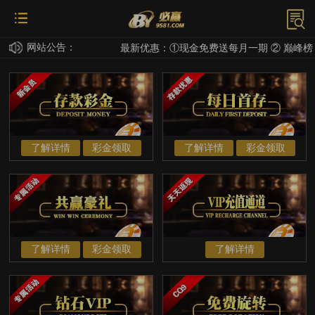
网站公告：
最新优惠：①现金免费送每月一期 ② 巅峰榜 ③
了解详情
彩金领取
了解详情
彩金领取
了解详情
彩金领取
了解详情